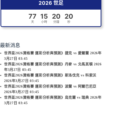
2026 世足
77
15
20
20
天
小時
分鐘
秒
最新消息
世界盃2026資格賽 運彩分析與預測》捷克 vs 愛爾蘭 2026年
3月27日 03:45
世界盃2026資格賽 運彩分析與預測》丹麥 vs 北馬其頓 2026
年3月27日 03:45
世界盃2026資格賽 運彩分析與預測》斯洛伐克 vs 科索沃
2026年3月27日 03:45
世界盃2026資格賽 運彩分析與預測》波蘭 vs 阿爾巴尼亞
2026年3月27日 03:45
世界盃2026資格賽 運彩分析與預測》烏克蘭 vs 瑞典 2026年
3月27日 03:45