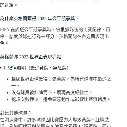
的肯定。
為什麼英格蘭獲得 2022 年公平競爭獎？
FIFA 在評選公平競爭獎時，會根據隊伍的比賽紀律、風
格、態度與球迷行為來評分，英格蘭隊在各方面表現出
色。
英格蘭隊 2022 世界盃表現亮點
1. 紀律嚴明（最少黃牌、無紅牌）
整屆世界盃僅獲得 1 張黃牌，為所有球隊中最少之
一。
沒有球員被紅牌罰下，展現高度紀律性。
犯規次數極少，避免惡意動作或影響比賽流暢度。
對比其他球隊：
在淘汰賽中，許多球隊因比賽壓力大導致黃牌、紅牌激
增，例如阿根廷與荷蘭在 8 強賽共累積 17 張黃牌，而英