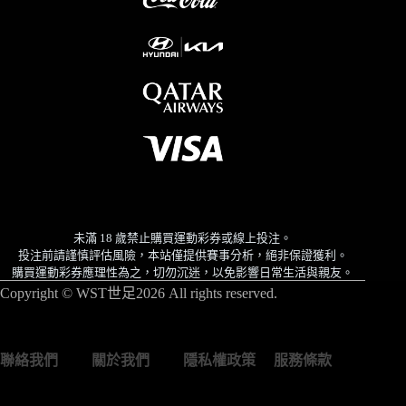
未滿 18 歲禁止購買運動彩券或線上投注。
投注前請謹慎評估風險，本站僅提供賽事分析，絕非保證獲利。
購買運動彩券應理性為之，切勿沉迷，以免影響日常生活與親友。
Copyright © WST
世足2026
All rights reserved.
聯絡我們
關於我們
隱私權政策
服務條款