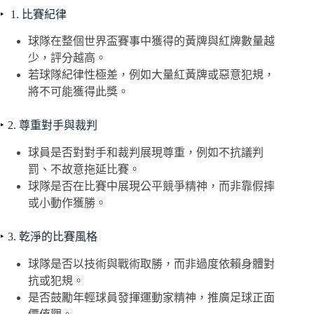
1. 比賽紀律
球隊在整個世界盃賽事中獲得的黃牌與紅牌數量越
少，評分越高。
若球隊紀律性極差，例如大量紅黃牌或惡意犯規，
將不可能獲得此獎。
2. 尊重對手與裁判
球員是否對對手和裁判展現尊重，例如不抗議判
罰、不故意拖延比賽。
球隊是否在比賽中展現公平競爭精神，而非靠假摔
或小動作獲勝。
3. 乾淨的比賽風格
球隊是否以技術與戰術取勝，而非過度依賴身體對
抗或犯規。
是否鼓勵年輕球員發揮運動家精神，推廣足球正面