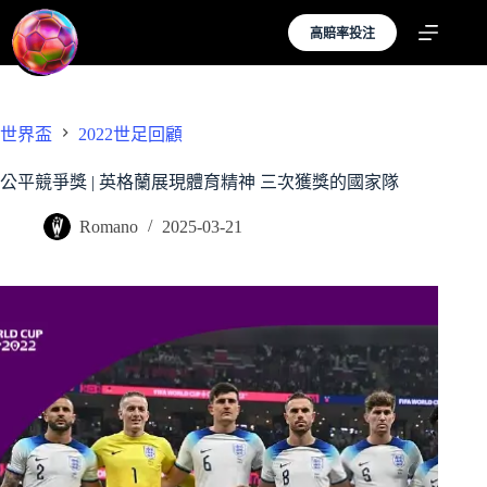
跳
高賠率投注
至
主
要
內
世界盃
2022世足回顧
容
公平競爭獎 | 英格蘭展現體育精神 三次獲獎的國家隊
Romano
2025-03-21