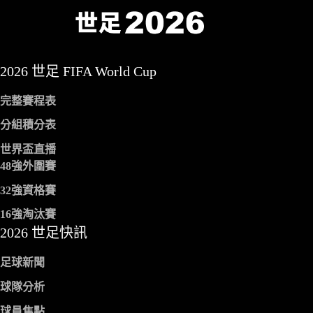
2026 世足 FIFA World Cup
完整賽程表
分組積分表
世界盃直播
48強外圍賽
32強資格賽
16強淘汰賽
2026 世足快訊
足球新聞
球隊分析
球員焦點