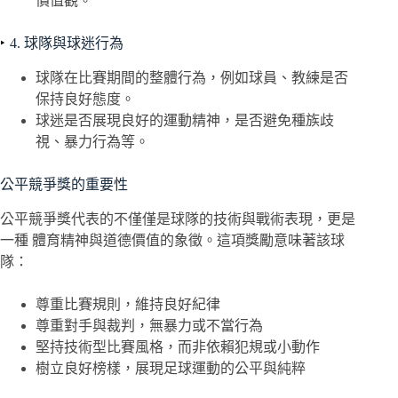
價值觀。
4. 球隊與球迷行為
球隊在比賽期間的整體行為，例如球員、教練是否
保持良好態度。
球迷是否展現良好的運動精神，是否避免種族歧
視、暴力行為等。
公平競爭獎的重要性
公平競爭獎代表的不僅僅是球隊的技術與戰術表現，更是
一種 體育精神與道德價值的象徵。這項獎勵意味著該球
隊：
尊重比賽規則，維持良好紀律
尊重對手與裁判，無暴力或不當行為
堅持技術型比賽風格，而非依賴犯規或小動作
樹立良好榜樣，展現足球運動的公平與純粹