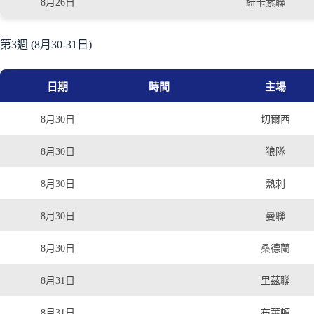
8月26日
紐卡索聯
第3週 (8月30-31日)
日期
時間
主場
8月30日
切爾西
8月30日
狼隊
8月30日
熱刺
8月30日
曼聯
8月30日
桑德蘭
8月31日
里茲聯
8月31日
布萊頓