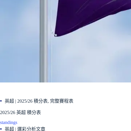
英超 | 2025/26 積分表, 完整賽程表
2025/26 英超 積分表
standings
英超 | 運彩分析文章