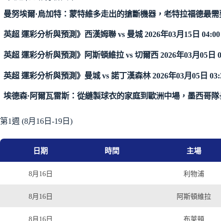
曼努埃爾·烏加特：蒙特維多走出的搶斷機器，老特拉福德最需
英超 運彩分析與預測》西漢姆聯 vs 曼城 2026年03月15日 04:00
英超 運彩分析與預測》阿斯頓維拉 vs 切爾西 2026年03月05日 03
英超 運彩分析與預測》曼城 vs 諾丁漢森林 2026年03月05日 03:
埃德森·阿爾瓦雷斯：從縫製球衣的家庭到歐洲中場，墨西哥隊
第1週 (8月16日-19日)
日期
時間
主場
8月16日
利物浦
8月16日
阿斯頓維拉
8月16日
布萊頓