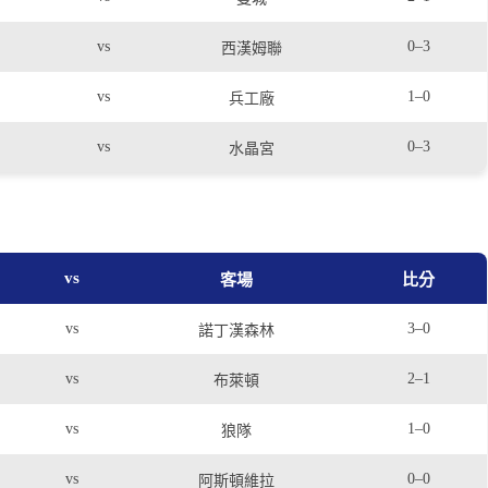
vs
0–3
西漢姆聯
vs
1–0
兵工廠
vs
0–3
水晶宮
vs
客場
比分
vs
3–0
諾丁漢森林
vs
2–1
布萊頓
vs
1–0
狼隊
vs
0–0
阿斯頓維拉