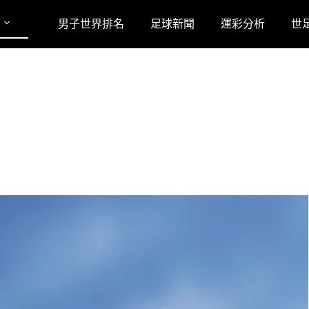
男子世界排名
足球新聞
運彩分析
世