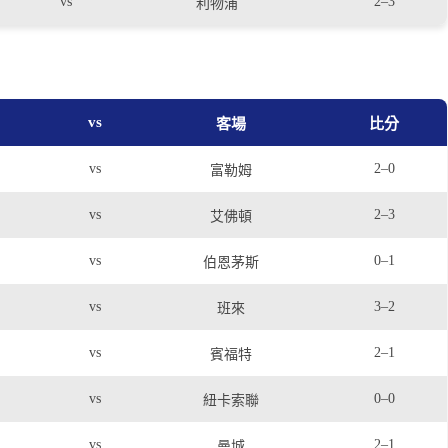
vs
2–3
利物浦
vs
客場
比分
vs
2–0
富勒姆
vs
2–3
艾佛頓
vs
0–1
伯恩茅斯
vs
3–2
班來
vs
2–1
賓福特
vs
0–0
紐卡索聯
vs
2–1
曼城