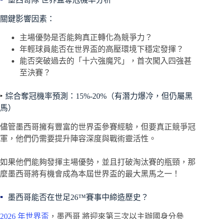
關鍵影響因素：
主場優勢是否能夠真正轉化為競爭力？
年輕球員能否在世界盃的高壓環境下穩定發揮？
能否突破過去的「十六強魔咒」，首次闖入四強甚
至決賽？
綜合奪冠機率預測：15%-20%（有潛力爆冷，但仍屬黑
馬）
儘管墨西哥擁有豐富的世界盃參賽經驗，但要真正競爭冠
軍，他們仍需要提升陣容深度與戰術靈活性。
如果他們能夠發揮主場優勢，並且打破淘汰賽的瓶頸，那
麼墨西哥將有機會成為本屆世界盃的最大黑馬之一！
墨西哥能否在世足26™賽事中締造歷史？
2026 年世界盃
，墨西哥 將迎來第三次以主辦國身分參