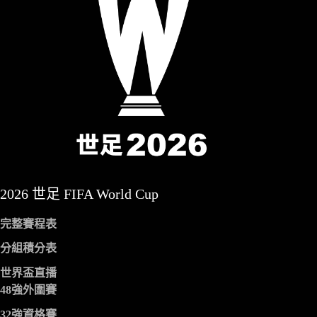
2026 世足 FIFA World Cup
完整賽程表
分組積分表
世界盃直播
48強外圍賽
32強資格賽