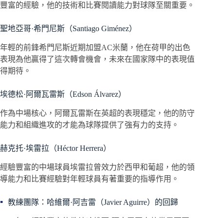
豐富的經驗，他的技術和比賽閱讀能力對球隊至關重要。
聖地亞哥·希門尼斯（Santiago Giménez）​
年輕的前鋒希門尼斯近期加盟AC米蘭，他在荷甲的出色
表現為他贏得了這次轉會機會，未來在國家隊中的表現值
得期待。​
埃德松·阿爾瓦雷斯（Edson Álvarez）​
作為中場核心，阿爾瓦雷斯在英超的表現穩定，他的防守
能力和組織進攻的才能為球隊提供了強有力的支持。​
赫克托·埃雷拉（Héctor Herrera）​
經驗豐富的中場球員埃雷拉曾效力於西甲和葡超，他的領
導能力和比賽經驗對年輕球員有著重要的指導作用。​
教練團隊：哈維爾·阿吉雷（Javier Aguirre）的回歸