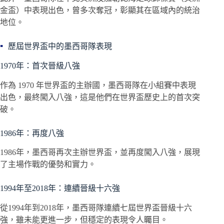
金盃）中表現出色，曾多次奪冠，彰顯其在區域內的統治
地位。​
歷屆世界盃中的墨西哥隊表現​
1970年：首次晉級八強
作為 1970 年世界盃的主辦國，墨西哥隊在小組賽中表現
出色，最終闖入八強，這是他們在世界盃歷史上的首次突
破。​
1986年：再度八強
1986年，墨西哥再次主辦世界盃，並再度闖入八強，展現
了主場作戰的優勢和實力。​
1994年至2018年：連續晉級十六強
從1994年到2018年，墨西哥隊連續七屆世界盃晉級十六
強，雖未能更進一步，但穩定的表現令人矚目。