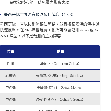
需要調整心態，避免壓力影響表現。
墨西哥隊世界盃賽預測最佳陣容（4-3-3）
墨西哥隊一直以技術流踢法著稱，並且擅長靈活的傳控與
快速反擊。在2026年世足賽，他們可能會沿用 4-3-3 或 4-
2-3-1 陣型，以下是預測的主力陣容：
位置
球員
門將
奧喬亞（Guillermo Ochoa）
右後衛
豪爾赫·桑切斯（Jorge Sánchez）
中後衛
塞薩爾·蒙特斯（César Montes）
中後衛
約翰·巴斯克斯（Johan Vásquez）