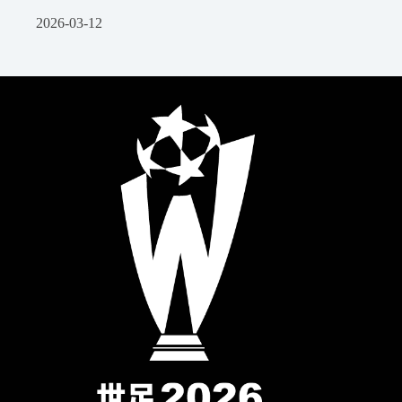
2026-03-12
世界盃 了解更多