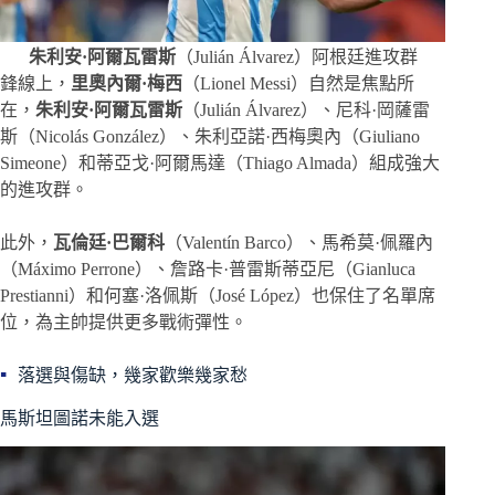
朱利安·阿爾瓦雷斯
（Julián Álvarez）阿根廷進攻群
鋒線上，
里奧內爾·梅西
（Lionel Messi）自然是焦點所
在，
朱利安·阿爾瓦雷斯
（Julián Álvarez）、尼科·岡薩雷
斯（Nicolás González）、朱利亞諾·西梅奧內（Giuliano
Simeone）和蒂亞戈·阿爾馬達（Thiago Almada）組成強大
的進攻群。
此外，
瓦倫廷·巴爾科
（Valentín Barco）、馬希莫·佩羅內
（Máximo Perrone）、詹路卡·普雷斯蒂亞尼（Gianluca
Prestianni）和何塞·洛佩斯（José López）也保住了名單席
位，為主帥提供更多戰術彈性。
落選與傷缺，幾家歡樂幾家愁
馬斯坦圖諾未能入選