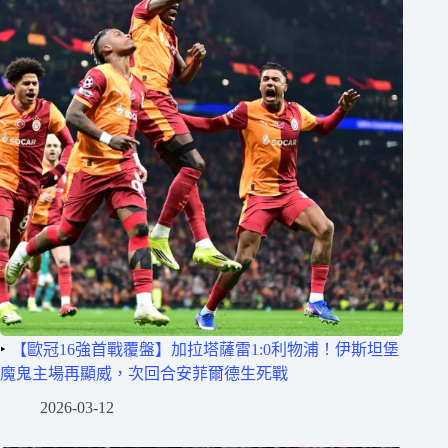
【歐冠16強首戰覆盤】加拉塔薩雷1:0利物浦！伊斯坦堡
魔鬼主場再顯威，次回合安菲爾德生死戰
2026-03-12