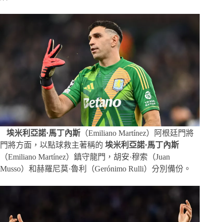
埃米利亞諾·馬丁內斯
（Emiliano Martínez）阿根廷門將
門將方面，以點球救主著稱的
埃米利亞諾·馬丁內斯
（Emiliano Martínez）鎮守龍門，胡安·穆索（Juan
Musso）和赫羅尼莫·魯利（Gerónimo Rulli）分別備份。