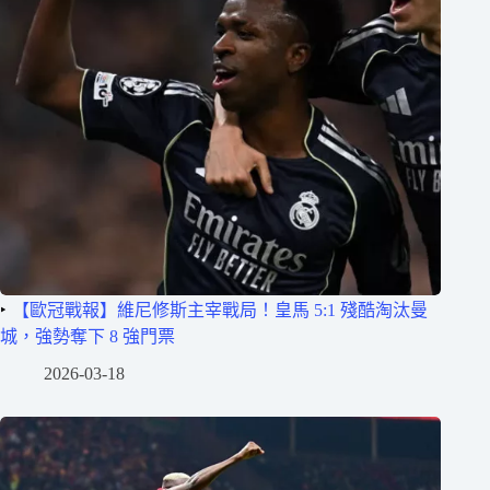
【歐冠戰報】維尼修斯主宰戰局！皇馬 5:1 殘酷淘汰曼
城，強勢奪下 8 強門票
2026-03-18