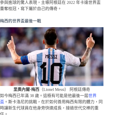
參與進球的驚人表現，主導阿根廷在 2022 年卡達世界盃
重奪桂冠，寫下屬於自己的傳奇。
梅西的世界盃最後一戰
里奧內爾·梅西
（Lionel Messi） 阿根廷傳奇
如今梅西已年滿 38 歲。這極有可能是他最後一屆
世界
盃
。斯卡洛尼的挑戰，在於如何善用梅西有限的體力，同
時讓新生代球員在他身旁快速成長，接過世代交棒的重
任。