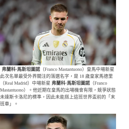
弗蘭科·馬斯坦圖諾
（Franco Mastantuono）皇馬中場新星
此次名單最受外界關注的落選名字，是 18 歲皇家馬德里
（Real Madrid）中場新星
弗蘭科·馬斯坦圖諾
（Franco
Mastantuono）。他近期在皇馬的出場機會有限，競爭狀態
未達斯卡洛尼的標準，因此未能搭上這班世界盃前的「末
班車」。