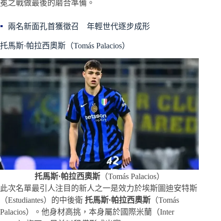
冕之戰做最後的磨合準備。
兩名新面孔首獲徵召 年輕世代逐步成形
托馬斯·帕拉西奧斯（Tomás Palacios）
托馬斯·帕拉西奧斯
（Tomás Palacios）
此次名單最引人注目的新人之一是效力於埃斯圖迪安特斯
（Estudiantes）的中後衛
托馬斯·帕拉西奧斯
（Tomás
Palacios）。他身材高挑，本身屬於國際米蘭（Inter