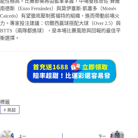
能性極高。比賽節奏將由藍軍掌握，中場雙核恩佐·費爾
南德斯（Enzo Fernández）與莫伊塞斯·凱塞多（Moisés
Caicedo）有望徹底壓制賓福特的組織，進而帶動前場火
力。專家投注建議：切爾西贏球搭配大球（Over 2.5）與
BTTS（兩隊都進球），是本場比賽風險與回報的最佳平
衡選擇。
標籤
#
英超
上一
下一