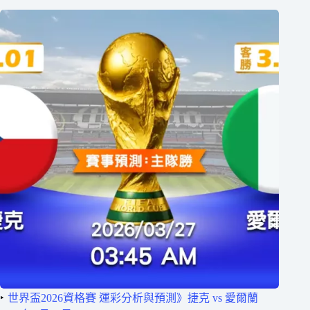
世界盃2026資格賽 運彩分析與預測》捷克 vs 愛爾蘭