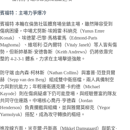
賓福特：主場力爭爆冷
賓福特 本輪在倫敦社區體育場坐鎮主場，雖然陣容受到
傷病困擾，中場尤努斯·埃姆雷·科納克（Yunus Emre
Konak）、埃德蒙-巴黎·馬格霍馬（Edmond-Paris
Maghoma）、維塔利·亞內爾特（Vitaly Janelt）等人皆有傷
勢，但新帥基斯·安德魯斯（Keith Andrews）仍將依靠完
整的 4-2-3-1 體系，力求在主場擊退強敵。
防守端 由內森·柯林斯（Nathan Collins）與塞普·范登貝爾
赫（Sepp van den Berg）組成雙中衛搭檔，兩人具備制空
力與對抗能力；年輕邊衛邁克爾·卡約德（Michael
Kayode）則在傷病疑慮下仍可能登場，與經驗豐富的隊友
共同守住邊路。中場核心喬丹·亨德森（Jordan
Henderson）負責攔截與組織，並與雅爾莫柳克（Yegor
Yarmolyuk）搭配，成為攻守轉換的樞紐。
進攻線方面，米克爾·丹斯高（Mikkel Damsgaard）與凱文·