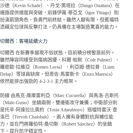
沙德（Kevin Schade）、丹戈·奧塔拉（Dango Ouattara）在
邊路提供速度與突破，前鋒伊萬·蒂亞戈（Igor Thiago）則
扮演箭頭角色，負責門前終結。雖然人腳有限，但賓福特
憑藉定位球與反擊打法，仍具備在主場製造驚喜的能力。
切爾西：客場延續火力
切爾西 在新賽季展現不俗狀態，目前積分榜暫居前列。
雖然陣容同樣受到傷病困擾，科爾·帕默（Cole Palmer）、
羅密歐·拉維亞（Romeo Lavia）、利亞姆·德拉普（Liam
Delap）等球員缺席，但恩佐·馬雷斯卡（Enzo Maresca）
依然能排出強勁的 4-2-3-1 主力框架。
防線 由馬克·庫庫雷利亞（Marc Cucurella）與馬洛·古斯托
（Malo Gusto）坐鎮兩側，雙邊衛攻守兼備；中衛部分則
是托辛·阿達拉比奧約（Tosin Adarabioyo）搭檔特雷沃·查
洛巴（Trevoh Chalobah），兩人擁有身體對抗與補位能
力，並在門將羅伯特·桑切斯（Robert Sánchez）的坐鎮
下，提升防守穩定性。