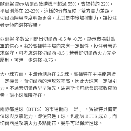
歐洲盤 顯示切爾西獲勝機率超過 55%，賓福特約 22%，
平局則落在 22-23%。這樣的分布反映了雙方實力差距。
切爾西陣容厚度明顯更強，尤其是中後場控制力，讓投注
者更傾向選擇客勝。
亞洲盤 多數公司開出切爾西 -0.5 至 -0.75，顯示市場對藍
軍的信心。由於賓福特主場向來有一定韌性，投注者若追
求保守，可考慮選擇切爾西 -0.5；若看好切爾西火力完全
壓制，可進一步選擇 -0.75。
大小球方面，主流預測落在 2.5 球。賓福特在主場能創造
一定機會，而切爾西的進攻效率高，因此大球有一定吸引
力。不過若切爾西早早領先，馬雷斯卡可能會選擇收縮節
奏，讓小球風險存在。
兩隊都進球（BTTS）的市場偏向「 是 」。賓福特具備定
位球與反擊能力，即便只進 1 球，也能讓 BTTS 成立；而
切爾西進攻端火力多點開花，幾乎可以保證進球。