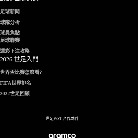
足球新聞
球隊分析
球員焦點
足球聯賽
運彩下注攻略
2026 世足入門
世界盃比賽怎麼看?
FIFA世界排名
2022世足回顧
世足WST 合作夥伴