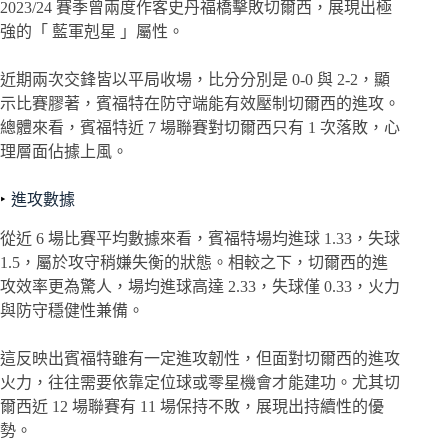
2023/24 賽季曾兩度作客史丹福橋擊敗切爾西，展現出極
強的「 藍軍剋星 」屬性。
近期兩次交鋒皆以平局收場，比分分別是 0-0 與 2-2，顯
示比賽膠著，賓福特在防守端能有效壓制切爾西的進攻。
總體來看，賓福特近 7 場聯賽對切爾西只有 1 次落敗，心
理層面佔據上風。
進攻數據
從近 6 場比賽平均數據來看，賓福特場均進球 1.33，失球
1.5，屬於攻守稍嫌失衡的狀態。相較之下，切爾西的進
攻效率更為驚人，場均進球高達 2.33，失球僅 0.33，火力
與防守穩健性兼備。
這反映出賓福特雖有一定進攻韌性，但面對切爾西的進攻
火力，往往需要依靠定位球或零星機會才能建功。尤其切
爾西近 12 場聯賽有 11 場保持不敗，展現出持續性的優
勢。