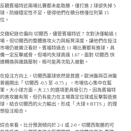
反觀賓福特近兩場比賽都未能取勝，僅打進 2 球卻失掉 5
球，防線穩定性不足，使得他們在積分榜僅位列第 15
位。
交鋒紀錄也偏向 切爾西，儘管賓福特近 7 次對決僅輸過 1
場，但切爾西的整體進攻火力與板凳深度，讓他們在投注
市場仍被廣泛看好。賓福特過去 11 場比賽都有進球，具
備一定反擊威脅，但場均失球高達 1.67，面對 切爾西 快
速轉換與邊路壓制，極可能再次陷入被動。
在投注方向上，切爾西贏球依然是首選。歐洲盤與亞洲盤
普遍開出「 切爾西 -0.5 至 -0.75 」，市場信心集中在藍
軍。大小球方面，大 2.5 的選項更具吸引力，因為賓福特
的進攻雖有限，但仍有能力在主場靠定位球或反擊製造進
球，結合切爾西的火力輸出，形成「 大球＋BTTS 」的理
想投注組合。
綜合來看，比分預測傾向於 2-1 或 2-0，切爾西取勝的可