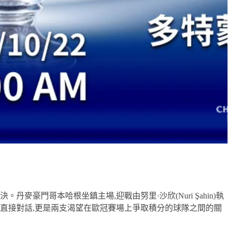
豪門哥本哈根坐鎮主場,迎戰由努里·沙欣(Nuri Şahin)執
直接對話,更是兩支渴望在歐冠賽場上爭取積分的球隊之間的關