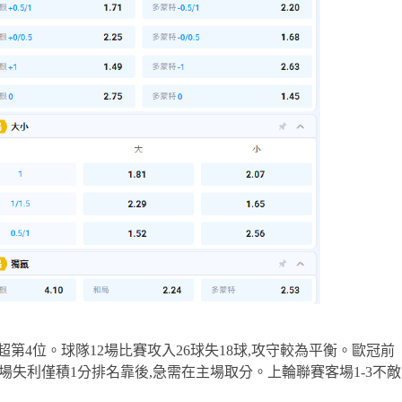
超第4位。球隊12場比賽攻入26球失18球,攻守較為平衡。歐冠前
1場失利僅積1分排名靠後,急需在主場取分。上輪聯賽客場1-3不敵