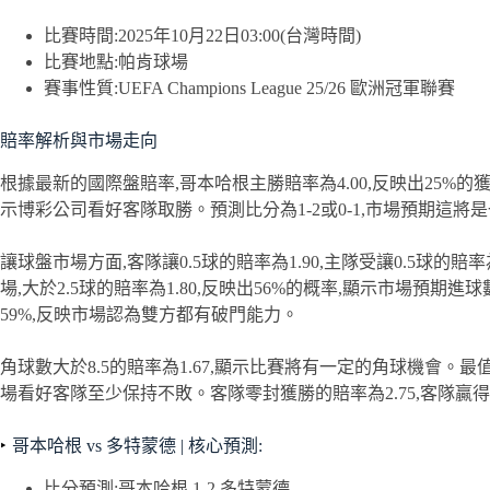
比賽時間:2025年10月22日03:00(台灣時間)
比賽地點:帕肯球場
賽事性質:UEFA Champions League 25/26 歐洲冠軍聯賽
賠率解析與市場走向
根據最新的國際盤賠率,哥本哈根主勝賠率為4.00,反映出25%的獲勝概率,
示博彩公司看好客隊取勝。預測比分為1-2或0-1,市場預期這將
讓球盤市場方面,客隊讓0.5球的賠率為1.90,主隊受讓0.5球的
場,大於2.5球的賠率為1.80,反映出56%的概率,顯示市場預期進
59%,反映市場認為雙方都有破門能力。
角球數大於8.5的賠率為1.67,顯示比賽將有一定的角球機會。最值
場看好客隊至少保持不敗。客隊零封獲勝的賠率為2.75,客隊贏得
哥本哈根 vs 多特蒙德 | 核心預測:
比分預測:哥本哈根 1-2 多特蒙德