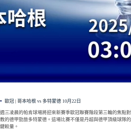
歐冠 | 哥本哈根 vs 多特蒙德 10月22日
週三凌晨的帕肯球場將迎來新賽季歐冠聯賽階段第三輪的焦點對決。丹麥
教的德甲勁旅多特蒙德。這場比賽不僅是丹超與德甲頂級球隊的
鍵較量。