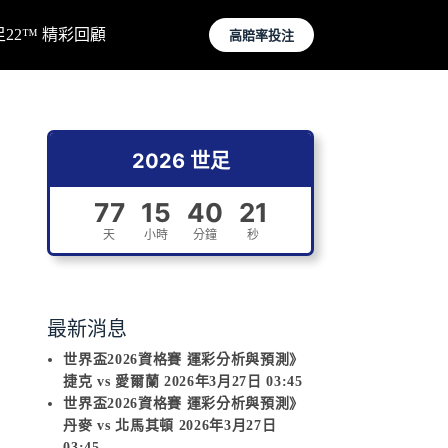
足22™ 精彩回顧
高賠率投注
2026 世足
77
15
40
21
天
小時
分鐘
秒
最新消息
世界盃2026資格賽 運彩分析與預測》
捷克 vs 愛爾蘭 2026年3月27日 03:45
世界盃2026資格賽 運彩分析與預測》
丹麥 vs 北馬其頓 2026年3月27日
03:45