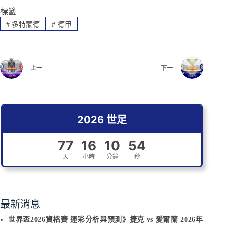
標籤
#
多特蒙德
#
德甲
上一
下一
2026 世足
77
16
10
54
天
小時
分鐘
秒
最新消息
世界盃2026資格賽 運彩分析與預測》捷克 vs 愛爾蘭 2026年