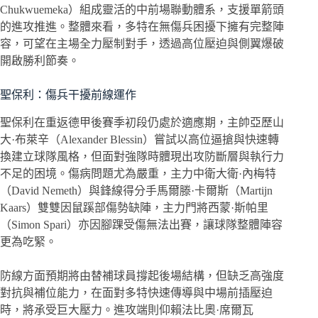
Chukwuemeka）組成靈活的中前場聯動體系，支援單箭頭
的進攻推進。整體來看，多特在無傷兵困擾下擁有完整陣
容，可望在主場全力壓制對手，透過高位壓迫與側翼爆破
開啟勝利節奏。
聖保利：傷兵干擾前線運作
聖保利在重返德甲後賽季初段仍處於適應期，主帥亞歷山
大·布萊辛（Alexander Blessin）嘗試以高位逼搶與快速轉
換建立球隊風格，但面對強隊時體現出攻防斷層與執行力
不足的困境。傷病問題尤為嚴重，主力中衛大衛·內梅特
（David Nemeth）與鋒線得分手馬爾滕·卡爾斯（Martijn
Kaars）雙雙因鼠蹊部傷勢缺陣，主力門將西蒙·斯帕里
（Simon Spari）亦因腳踝受傷無法出賽，讓球隊整體陣容
更為吃緊。
防線方面預期將由替補球員撐起後場結構，但缺乏高強度
對抗與補位能力，在面對多特快速傳導與中場前插壓迫
時，將承受巨大壓力。進攻端則仰賴法比奧·席爾瓦