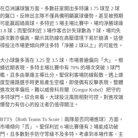
在亞洲讓球盤方面，多數莊家開出多特讓 1.75 球至 2 球
的盤口，反映出主隊不僅具備明顯贏球優勢，甚至被預期
可能贏超過兩球。多特近 5 場主場比賽中，場均淨勝球達
1.8 球；而聖保利近 3 場作客合計失球數為 7 球，場均失
誤次數亦偏高，顯示其防線在高壓環境下易於崩潰。這使
得投注市場更傾向押注多特「淨勝 2 球以上」的可能性。
大小球盤多落在 3.25 至 3.5 球，市場普遍偏向「大」。根
據近期表現，多特主場比賽中有 70% 的場次突破 3 球門
檻，且多由單邊主導比分。聖保利客場防線鬆散，遇上速
度型邊路選手時更易產生空檔，即使偶有反擊表現，整體
進攻效率偏低，難以威脅科貝爾（Gregor Kobel）把守的
多特球門。綜合來看，大球投注風險相對可控，對進攻端
爆發力有信心的投注者仍值得關注。
BTTS（Both Teams To Score｜兩隊是否同場進球）方面，
市場傾向「否」。聖保利近 6 場比賽僅有 2 場能成功破
門，且多數對手防守等級不及多特。考慮到本場作客、主