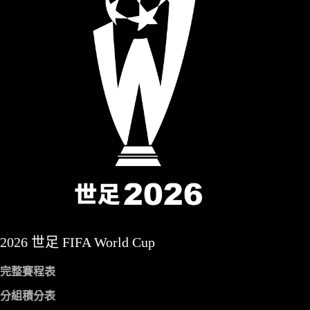
2026 世足 FIFA World Cup
完整賽程表
分組積分表