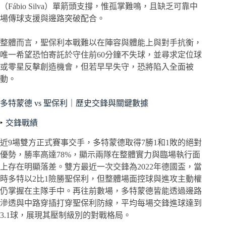
（Fábio Silva）單箭頭支撐，惟孤掌難鳴，且缺乏可靠中
場傳球支援與邊路突破配合。
整體而言，聖保利本戰難以在陣容與體能上與對手抗衡，
唯一希望恐怕寄託於守住前60分鐘不失球，並尋求定位球
或零星反擊創造機會，但若早早失守，恐將陷入全面被
動。
多特蒙德 vs 聖保利｜歷史交鋒與關鍵數據
交鋒戰績
近9場雙方正式賽事交手，多特蒙德取得7勝1和1敗的絕對
優勢，勝率高達78%，顯示兩隊在整體實力與臨場執行面
上存在明顯落差。雙方最近一次交鋒為2022年德國盃，當
時多特以2比1險勝聖保利，但整體場面控球與進攻主動權
仍掌握在主隊手中。再往前數場，多特蒙德皆能透過邊路
滲透與中路穿插打穿聖保利防線，平均每場交鋒進球達到
3.1球，展現其壓制級別的對戰格局。