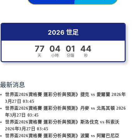
2026 世足
77
04
01
44
天
小時
分鐘
秒
最新消息
世界盃2026資格賽 運彩分析與預測》捷克 vs 愛爾蘭 2026年
3月27日 03:45
世界盃2026資格賽 運彩分析與預測》丹麥 vs 北馬其頓 2026
年3月27日 03:45
世界盃2026資格賽 運彩分析與預測》斯洛伐克 vs 科索沃
2026年3月27日 03:45
世界盃2026資格賽 運彩分析與預測》波蘭 vs 阿爾巴尼亞