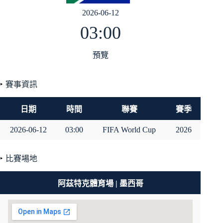
2026-06-12
03:00
預覽
賽事資訊
日期
時間
聯賽
賽季
2026-06-12
03:00
FIFA World Cup
2026
比賽場地
阿茲特克體育場 | 墨西哥