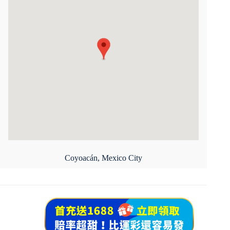
Coyoacán, Mexico City