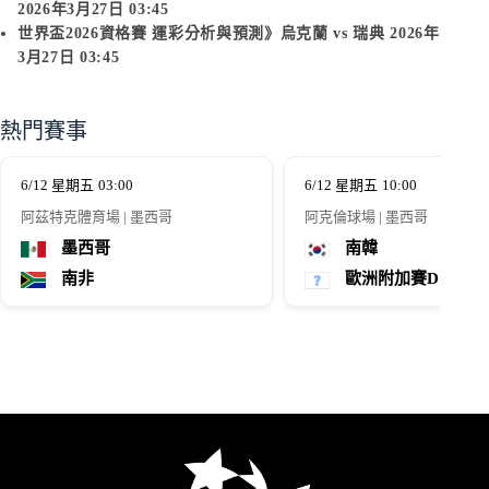
2026年3月27日 03:45
世界盃2026資格賽 運彩分析與預測》烏克蘭 vs 瑞典 2026年
3月27日 03:45
熱門賽事
6/12 星期五
03:00
6/12 星期五
10:00
阿茲特克體育場 | 墨西哥
阿克倫球場 | 墨西哥
墨西哥
南韓
南非
歐洲附加賽D
世界盃 了解更多