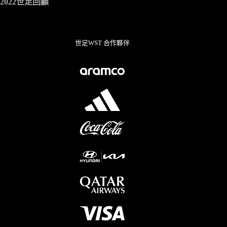
2022世足回顧
世足WST 合作夥伴