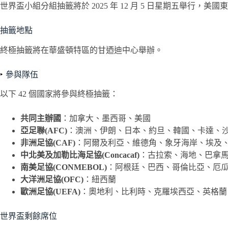
世界盃小組分組抽籤將於 2025 年 12 月 5 日星期五舉行，美國東部
抽籤地點
終極抽籤將在華盛頓特區的甘迺迪中心舉辦。
參與隊伍
以下 42 個國家將參與終極抽籤：
共同主辦國
：加拿大、墨西哥、美國
亞足聯(AFC)
：澳洲、伊朗、日本、約旦、韓國、卡達、
非洲足協(CAF)
：阿爾及利亞、維德角、象牙海岸、埃及
中北美及加勒比海足協(Concacaf)
：古拉索、海地、巴拿
南美足協(CONMEBOL)
：阿根廷、巴西、哥倫比亞、厄
大洋洲足協(OFC)
：紐西蘭
歐洲足協(UEFA)
：奧地利、比利時、克羅埃西亞、英格蘭
世界盃剩餘席位