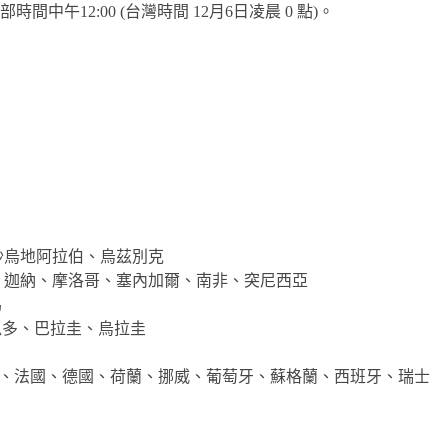
時間中午12:00 (台灣時間 12月6日凌晨 0 點)。
沙烏地阿拉伯、烏茲別克
、迦納、摩洛哥、塞內加爾、南非、突尼西亞
馬
瓜多、巴拉圭、烏拉圭
、法國、德國、荷蘭、挪威、葡萄牙、蘇格蘭、西班牙、瑞士