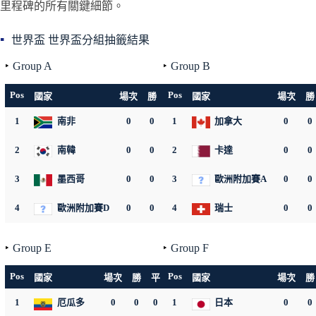
里程碑的所有關鍵細節。
世界盃 世界盃分組抽籤結果
Group A
Group B
Pos
Pos
國家
場次
勝
平
負
國家
淨勝
積分
場次
勝
1
南非
0
0
0
1
0
0
加拿大
0
0
0
2
南韓
0
0
0
2
0
0
卡達
0
0
0
3
墨西哥
0
0
0
3
0
0
歐洲附加賽A
0
0
0
4
歐洲附加賽D
0
0
0
4
0
0
瑞士
0
0
0
Group E
Group F
Pos
Pos
國家
場次
勝
平
負
淨勝
國家
積分
場次
勝
1
厄瓜多
0
0
0
0
1
0
日本
0
0
0