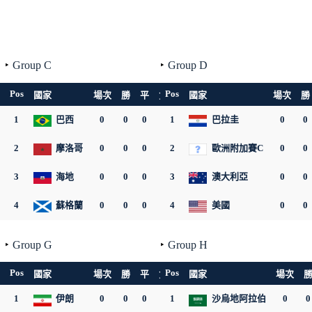
Group C
Group D
Pos
Pos
平
負
國家
淨勝
積分
場次
勝
平
負
淨勝
國家
積分
場次
勝
0
1
0
0
巴西
0
0
0
0
0
1
0
巴拉圭
0
0
0
0
2
0
0
摩洛哥
0
0
0
0
0
2
0
歐洲附加賽C
0
0
0
0
3
0
0
海地
0
0
0
0
0
3
0
澳大利亞
0
0
0
0
4
0
0
蘇格蘭
0
0
0
0
0
4
0
美國
0
0
0
Group G
Group H
Pos
Pos
平
負
國家
淨勝
積分
場次
勝
平
負
淨勝
國家
積分
場次
0
1
0
0
伊朗
0
0
0
0
0
1
0
沙烏地阿拉伯
0
0
0