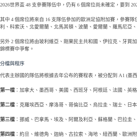
2026世界盃 48 支參賽隊伍中，仍有 6 個席位尚未確定，要到 202
其中 4 個席位將來自 16 支隊伍參加的歐洲足協附加賽，參
利、科索沃、北愛爾蘭、北馬其頓、波蘭、愛爾蘭、羅馬尼亞、
另外 2 個席位將由玻利維亞、剛果民主共和國、伊拉克、牙買加、
錦標賽中爭奪。
分檔與程序
代表主辦國的隊伍將根據去年公布的賽程表，被分配到 A1 (墨西哥)
第一檔
：加拿大、墨西哥、美國、西班牙、阿根廷、法國、英格
第二檔
：克羅埃西亞、摩洛哥、哥倫比亞、烏拉圭、瑞士、日本
第三檔
：挪威、巴拿馬、埃及、阿爾及利亞、蘇格蘭、巴拉圭、
第四檔
：約旦、維德角、迦納、古拉索、海地、紐西蘭、歐洲附加賽 