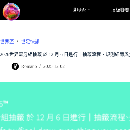
跳
世界盃
頂級聯賽
至
主
要
內
容
世界盃
世足快訊
2026世界盃分組抽籤 於 12 月 6 日進行｜抽籤流程、規則細節
Romano
2025-12-02