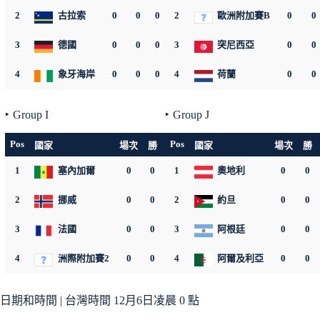
2
古拉索
0
0
0
0
2
0
歐洲附加賽B
0
0
0
3
德國
0
0
0
0
3
0
突尼西亞
0
0
0
4
象牙海岸
0
0
0
0
4
0
荷蘭
0
0
0
Group I
Group J
Pos
Pos
國家
場次
勝
平
負
國家
淨勝
積分
場次
勝
1
塞內加爾
0
0
0
1
0
0
奧地利
0
0
0
2
挪威
0
0
0
2
0
0
約旦
0
0
0
3
法國
0
0
0
3
0
0
阿根廷
0
0
0
4
洲際附加賽2
0
0
0
4
0
0
阿爾及利亞
0
0
0
日期和時間 | 台灣時間 12月6日凌晨 0 點