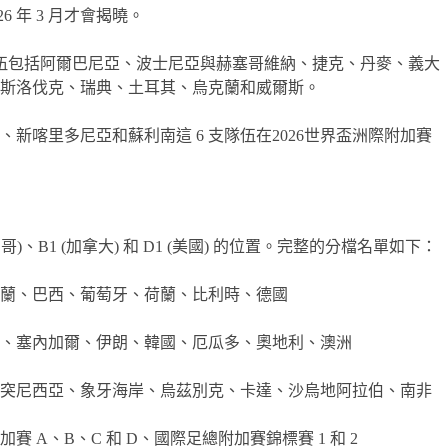
6 年 3 月才會揭曉。
賽隊伍包括阿爾巴尼亞、波士尼亞與赫塞哥維納、捷克、丹麥、義大
斯洛伐克、瑞典、土耳其、烏克蘭和威爾斯。
新喀里多尼亞和蘇利南這 6 支隊伍在2026世界盃洲際附加賽
、B1 (加拿大) 和 D1 (美國) 的位置。完整的分檔名單如下：
蘭、巴西、葡萄牙、荷蘭、比利時、德國
、塞內加爾、伊朗、韓國、厄瓜多、奧地利、澳洲
突尼西亞、象牙海岸、烏茲別克、卡達、沙烏地阿拉伯、南非
A、B、C 和 D、國際足總附加賽錦標賽 1 和 2