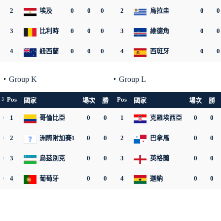
0
2
0
0
埃及
0
0
0
0
0
2
0
烏拉圭
0
0
0
0
3
0
0
比利時
0
0
0
0
0
3
0
維德角
0
0
0
0
4
0
0
紐西蘭
0
0
0
0
0
4
0
西班牙
0
0
0
Group K
Group L
Pos
Pos
平
負
國家
淨勝
積分
場次
勝
平
負
國家
淨勝
積分
場次
勝
0
1
0
0
哥倫比亞
0
0
0
0
1
0
0
克羅埃西亞
0
0
0
0
2
0
0
洲際附加賽1
0
0
0
0
2
0
0
巴拿馬
0
0
0
0
3
0
0
烏茲別克
0
0
0
0
3
0
0
英格蘭
0
0
0
0
4
0
0
葡萄牙
0
0
0
0
4
0
0
迦納
0
0
0