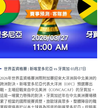
世界盃資格賽 | 新喀里多尼亞 vs 牙買加 03月27日
2026年世界盃資格賽洲際附加賽迎來大洋洲與中北美洲的
跨洲對決。新喀里多尼亞代表大洋洲（OFC）預選賽出
戰，主場迎戰來自中北美洲（CONCACAF）的牙買加。
這是一場實力懸殊的對決，牙買加近年在中北美洲賽場積
累了相當的國際競賽資歷，旅歐球員眾多，整體陣容的職
業程度遠高於以本土球員為班底的新喀里多尼亞。從賠率