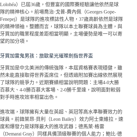
Lolohéa）已屆36歲，但豐富的國際賽經驗讓他依然是球
隊的精神核心。前場喬治·戈普-費內佩（Georges Gope-
Fenepej）是球隊的進攻標誌性人物，37歲高齡依然是球隊
的精神領袖。整體而言，球隊以本土聯賽球員為主體，與
牙買加的職業程度差距相當明顯，主場優勢是唯一可以寄
望的加分項。
牙買加雷鬼男孩：旅歐星光璀璨劍指世界盃
牙買加是中北美洲的傳統強隊，本屆資格賽表現穩健，雖
然未能直接取得世界盃席位，但透過附加賽出線依然展現
了球隊的競爭力。近期賽績相當說明問題：主場4-0大勝
百慕大、4-0勝百慕大客場、2-0勝千里達，說明面對較弱
對手時進攻效率相當出色。
進攻端，球隊擁有大量在英超、英冠等高水準聯賽效力的
球員。前鋒萊昂·貝利（Leon Bailey）效力阿士東維拉，速
度和爆發力是球隊最大的進攻武器；德馬萊·格雷
（Demarai Gray）同樣具備頂級聯賽的個人能力；鮑比·德