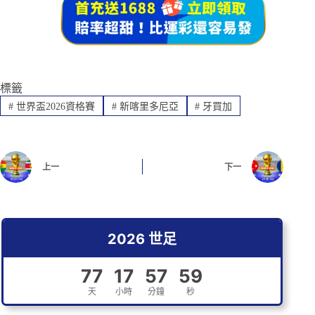
標籤
#
世界盃2026資格賽
#
新喀里多尼亞
#
牙買加
上一
下一
2026 世足
77
17
57
59
天
小時
分鐘
秒