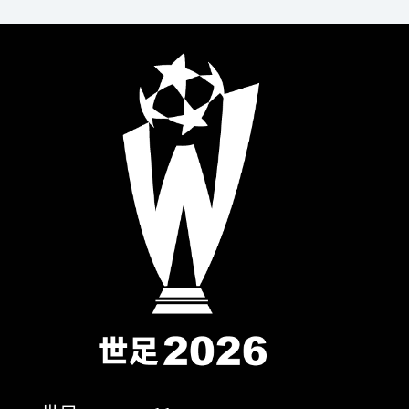
世界盃 了解更多