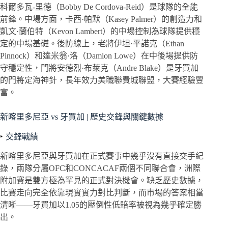
科爾多瓦-里德（Bobby De Cordova-Reid）是球隊的全能
前鋒。中場方面，卡西·帕默（Kasey Palmer）的創造力和
凱文·蘭伯特（Kevon Lambert）的中場控制為球隊提供穩
定的中場基礎。後防線上，老將伊坦·平諾克（Ethan
Pinnock）和達米翁·洛（Damion Lowe）在中後場提供防
守穩定性，門將安德烈·布萊克（Andre Blake）是牙買加
的門將定海神針，長年效力美職聯費城聯盟，大賽經驗豐
富。
新喀里多尼亞 vs 牙買加 | 歷史交鋒與關鍵數據
交鋒戰績
新喀里多尼亞與牙買加在正式賽事中幾乎沒有直接交手紀
錄，兩隊分屬OFC和CONCACAF兩個不同聯合會，洲際
附加賽是雙方極為罕見的正式對決機會。缺乏歷史數據，
比賽走向完全依靠現實實力對比判斷，而市場的答案相當
清晰——牙買加以1.05的壓倒性低賠率被視為幾乎確定勝
出。