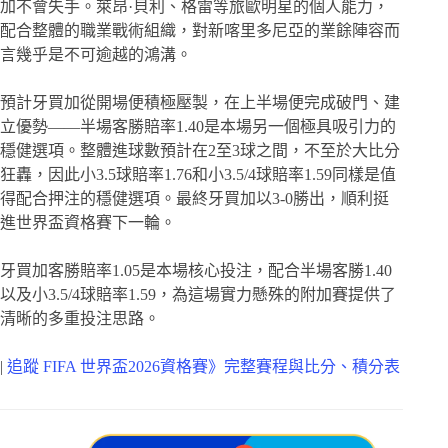
加不會失手。萊昂·貝利、格雷等旅歐明星的個人能力，
配合整體的職業戰術組織，對新喀里多尼亞的業餘陣容而
言幾乎是不可逾越的鴻溝。
預計牙買加從開場便積極壓製，在上半場便完成破門、建
立優勢——半場客勝賠率1.40是本場另一個極具吸引力的
穩健選項。整體進球數預計在2至3球之間，不至於大比分
狂轟，因此小3.5球賠率1.76和小3.5/4球賠率1.59同樣是值
得配合押注的穩健選項。最終牙買加以3-0勝出，順利挺
進世界盃資格賽下一輪。
牙買加客勝賠率1.05是本場核心投注，配合半場客勝1.40
以及小3.5/4球賠率1.59，為這場實力懸殊的附加賽提供了
清晰的多重投注思路。
|
追蹤 FIFA 世界盃2026資格賽》完整賽程與比分、積分表