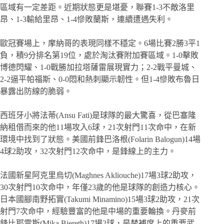
區域有一定差距。近期狀態更是堪憂，聯賽1-3不敵洛里
昂、1-3輸給里昂、1-4慘敗蘭斯，連續遭遇失利。
歐冠賽場上，摩納哥的表現同樣不穩定。6場比賽2勝3平1
負，積9分排名第19位，處於淘汰賽附加賽區域。1-0擊敗
博德閃耀、1-0戰勝加拉塔薩雷展現實力；2-2戰平曼城、
2-2逼平帕福斯、0-0悶和熱刺顯示韌性。但1-4慘敗布魯日
暴露出防線的脆弱。
西班牙小將法蒂(Ansu Fati)是球隊的最大驚喜，從巴塞隆
納租借而來的他11場攻入6球，21次射門11次命中，在新
環境中找到了狀態。美國前鋒巴洛根(Folarin Balogun)14場
4球2助攻，32次射門12次命中，是鋒線上的主力。
法國新星阿克里烏切(Maghnes Akliouche)17場3球2助攻，
30次射門10次命中，年僅23歲的他是球隊的創造力核心。
日本國腳南野拓實(Takumi Minamino)15場3球2助攻，21次
射門7次命中，經驗豐富的他是中場的重要輪換。丹麥前
鋒比耶雷斯(Mika Biereth)17場2球，是替補席上的重要武