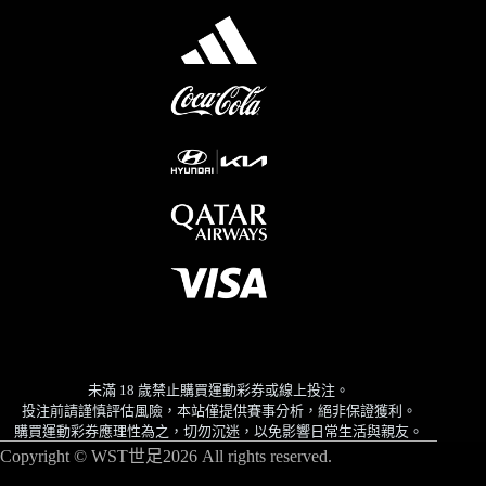
未滿 18 歲禁止購買運動彩券或線上投注。
投注前請謹慎評估風險，本站僅提供賽事分析，絕非保證獲利。
購買運動彩券應理性為之，切勿沉迷，以免影響日常生活與親友。
Copyright © WST
世足2026
All rights reserved.