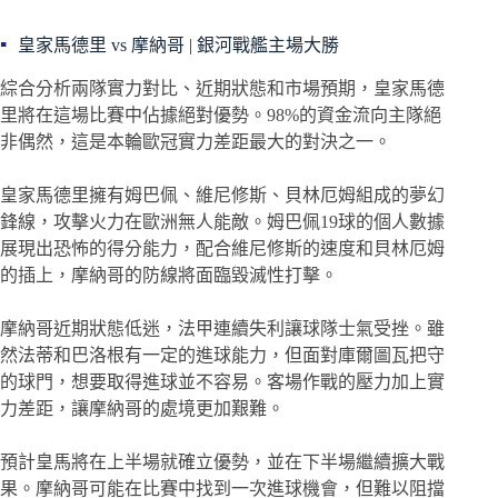
皇家馬德里 vs 摩納哥 | 銀河戰艦主場大勝
綜合分析兩隊實力對比、近期狀態和市場預期，皇家馬德
里將在這場比賽中佔據絕對優勢。98%的資金流向主隊絕
非偶然，這是本輪歐冠實力差距最大的對決之一。
皇家馬德里擁有姆巴佩、維尼修斯、貝林厄姆組成的夢幻
鋒線，攻擊火力在歐洲無人能敵。姆巴佩19球的個人數據
展現出恐怖的得分能力，配合維尼修斯的速度和貝林厄姆
的插上，摩納哥的防線將面臨毀滅性打擊。
摩納哥近期狀態低迷，法甲連續失利讓球隊士氣受挫。雖
然法蒂和巴洛根有一定的進球能力，但面對庫爾圖瓦把守
的球門，想要取得進球並不容易。客場作戰的壓力加上實
力差距，讓摩納哥的處境更加艱難。
預計皇馬將在上半場就確立優勢，並在下半場繼續擴大戰
果。摩納哥可能在比賽中找到一次進球機會，但難以阻擋