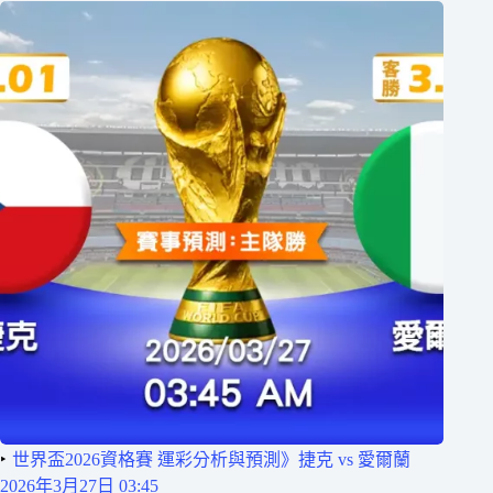
世界盃2026資格賽 運彩分析與預測》捷克 vs 愛爾蘭
2026年3月27日 03:45