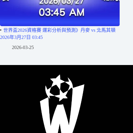
世界盃2026資格賽 運彩分析與預測》丹麥 vs 北馬其頓
2026年3月27日 03:45
2026-03-25
世界盃 了解更多