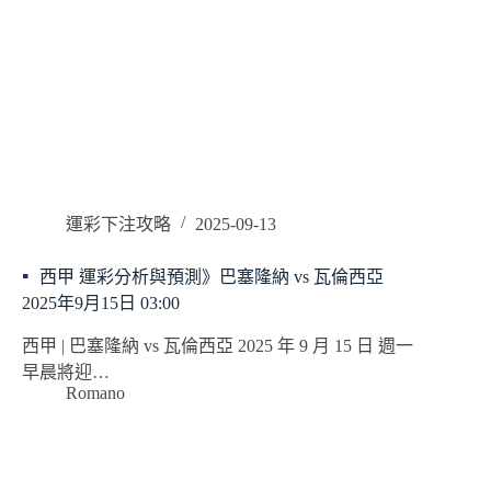
運彩下注攻略
2025-09-13
西甲 運彩分析與預測》巴塞隆納 vs 瓦倫西亞
2025年9月15日 03:00
西甲 | 巴塞隆納 vs 瓦倫西亞 2025 年 9 月 15 日 週一
早晨將迎…
Romano