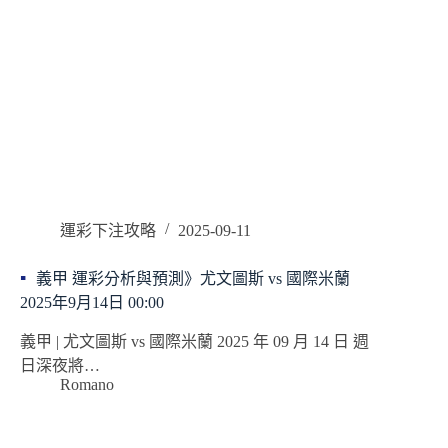
運彩下注攻略
2025-09-11
義甲 運彩分析與預測》尤文圖斯 vs 國際米蘭
2025年9月14日 00:00
義甲 | 尤文圖斯 vs 國際米蘭 2025 年 09 月 14 日 週
日深夜將…
Romano