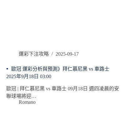
運彩下注攻略
2025-09-17
歐冠 運彩分析與預測》拜仁慕尼黑 vs 車路士
2025年9月18日 03:00
歐冠 | 拜仁慕尼黑 vs 車路士 09月18日 週四凌晨的安
聯球場將迎…
Romano