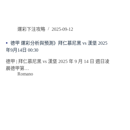
運彩下注攻略
2025-09-12
德甲 運彩分析與預測》拜仁慕尼黑 vs 漢堡 2025
年9月14日 00:30
德甲 | 拜仁慕尼黑 vs 漢堡 2025 年 9 月 14 日 週日凌
晨德甲第…
Romano