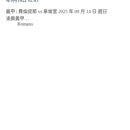
年9月14日 02:45
義甲 | 費倫提那 vs 拿坡里 2025 年 09 月 14 日 週日
凌晨義甲…
Romano