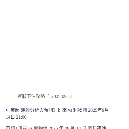
運彩下注攻略
2025-09-11
英超 運彩分析與預測》班來 vs 利物浦 2025年9月
14日 21:00
英超 | 班來 vs 利物浦 2025 年 09 月 14 日 週日夜晚