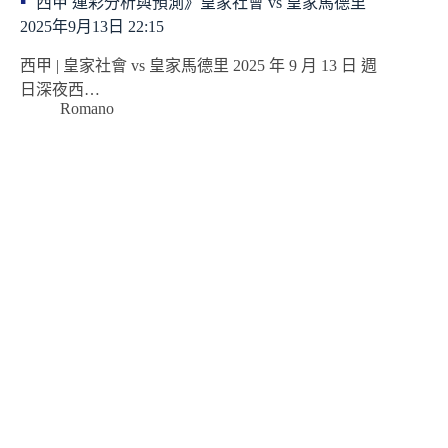
西甲 運彩分析與預測》皇家社會 vs 皇家馬德里
2025年9月13日 22:15
西甲 | 皇家社會 vs 皇家馬德里 2025 年 9 月 13 日 週
日深夜西…
Romano