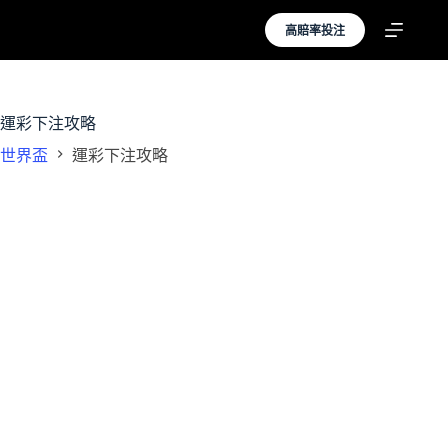
跳
高賠率投注
至
主
要
內
運彩下注攻略
容
世界盃
運彩下注攻略