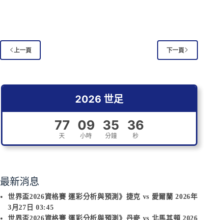
上一頁
下一頁
2026 世足
77
09
35
36
天
小時
分鐘
秒
最新消息
世界盃2026資格賽 運彩分析與預測》捷克 vs 愛爾蘭 2026年
3月27日 03:45
世界盃2026資格賽 運彩分析與預測》丹麥 vs 北馬其頓 2026