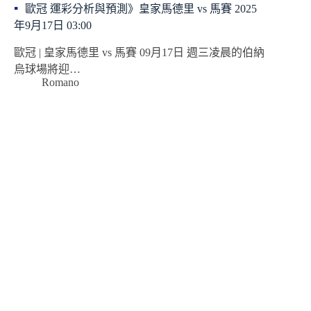
歐冠 運彩分析與預測》皇家馬德里 vs 馬賽 2025
年9月17日 03:00
歐冠 | 皇家馬德里 vs 馬賽 09月17日 週三凌晨的伯納
烏球場將迎…
Romano