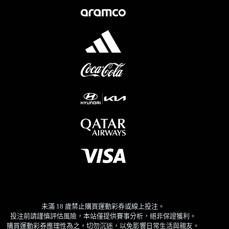
未滿 18 歲禁止購買運動彩券或線上投注。
投注前請謹慎評估風險，本站僅提供賽事分析，絕非保證獲利。
購買運動彩券應理性為之，切勿沉迷，以免影響日常生活與親友。