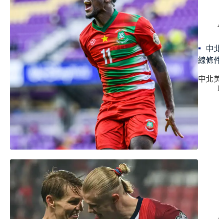
中
線條
中北