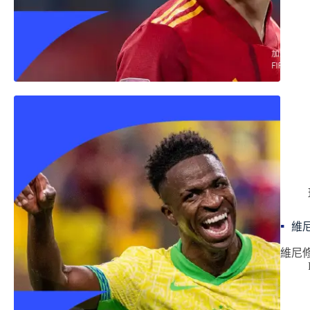
維尼
維尼修斯（