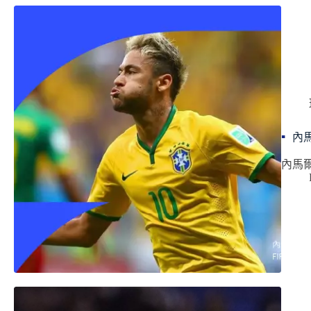
內馬
內馬爾（