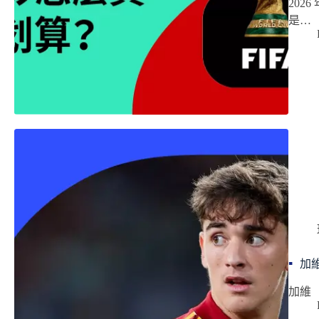
20
是…
加維
加維（P