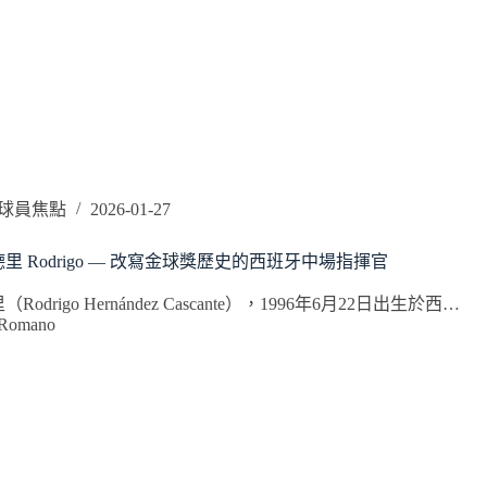
球員焦點
2026-01-27
里 Rodrigo — 改寫金球獎歷史的西班牙中場指揮官
Rodrigo Hernández Cascante），1996年6月22日出生於西…
Romano