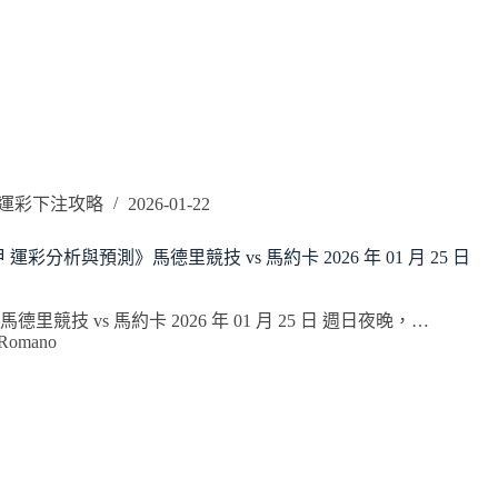
運彩下注攻略
2026-01-22
 運彩分析與預測》馬德里競技 vs 馬約卡 2026 年 01 月 25 日
 馬德里競技 vs 馬約卡 2026 年 01 月 25 日 週日夜晚，…
Romano