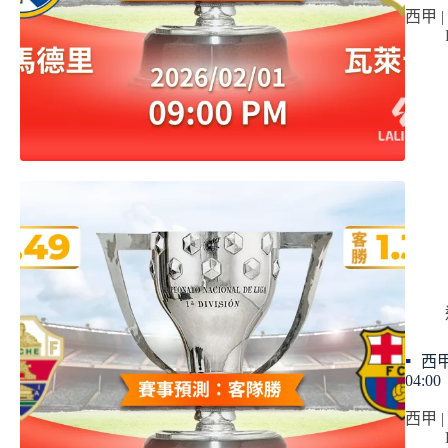
西甲 |
西甲
04:00
西甲 |