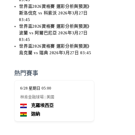
世界盃2026資格賽 運彩分析與預測》
斯洛伐克 vs 科索沃 2026年3月27日
03:45
世界盃2026資格賽 運彩分析與預測》
波蘭 vs 阿爾巴尼亞 2026年3月27日
03:45
世界盃2026資格賽 運彩分析與預測》
烏克蘭 vs 瑞典 2026年3月27日 03:45
熱門賽事
6/28 星期日
05:00
6/28 星期日
07:30
林肯金融球場 | 美國
箭頭體育場 | 美國
克羅埃西亞
哥倫比亞
迦納
葡萄牙