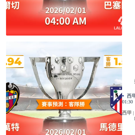
西甲
01:30
西甲 |