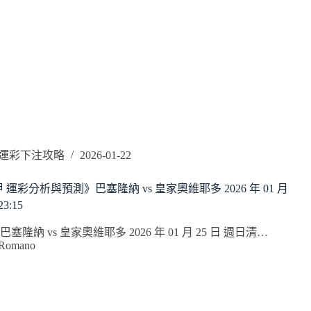
運彩下注攻略
2026-01-22
 運彩分析與預測》巴塞隆納 vs 皇家奧維耶多 2026 年 01 月
23:15
 巴塞隆納 vs 皇家奧維耶多 2026 年 01 月 25 日 週日清…
Romano