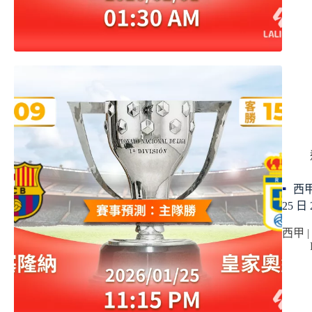
西甲
25 日 
西甲 |