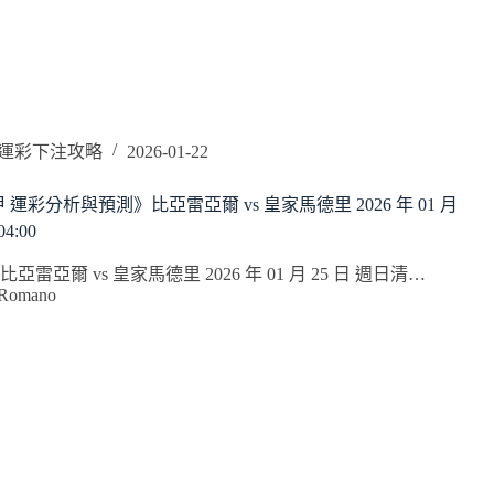
運彩下注攻略
2026-01-22
 運彩分析與預測》比亞雷亞爾 vs 皇家馬德里 2026 年 01 月
04:00
 比亞雷亞爾 vs 皇家馬德里 2026 年 01 月 25 日 週日清…
Romano