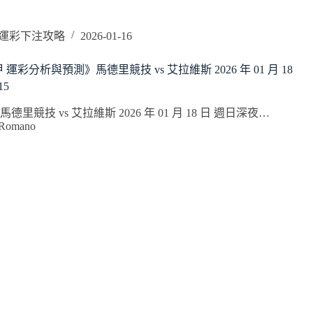
運彩下注攻略
2026-01-16
 運彩分析與預測》馬德里競技 vs 艾拉維斯 2026 年 01 月 18
15
 馬德里競技 vs 艾拉維斯 2026 年 01 月 18 日 週日深夜…
Romano