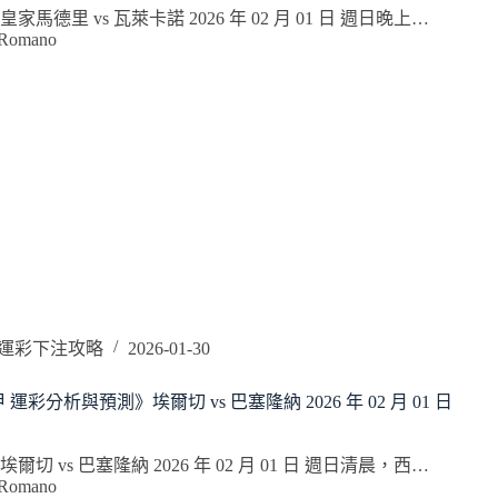
 皇家馬德里 vs 瓦萊卡諾 2026 年 02 月 01 日 週日晚上…
Romano
運彩下注攻略
2026-01-30
 運彩分析與預測》埃爾切 vs 巴塞隆納 2026 年 02 月 01 日
 埃爾切 vs 巴塞隆納 2026 年 02 月 01 日 週日清晨，西…
Romano