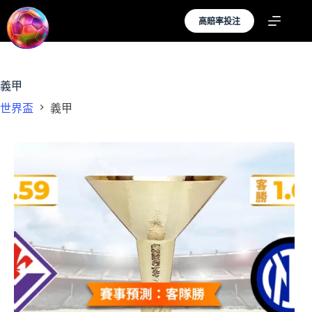
跳
高賠率投注
至
主
要
內
義甲
容
世界盃
義甲