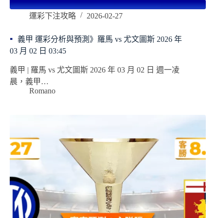
運彩下注攻略
2026-02-27
義甲 運彩分析與預測》羅馬 vs 尤文圖斯 2026 年
03 月 02 日 03:45
義甲 | 羅馬 vs 尤文圖斯 2026 年 03 月 02 日 週一凌
晨，義甲…
Romano