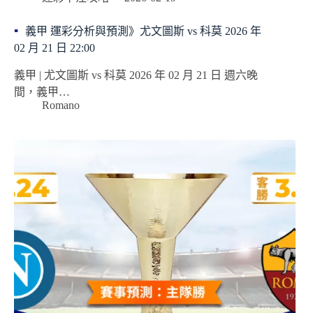
義甲 運彩分析與預測》尤文圖斯 vs 科莫 2026 年
02 月 21 日 22:00
義甲 | 尤文圖斯 vs 科莫 2026 年 02 月 21 日 週六晚
間，義甲…
Romano