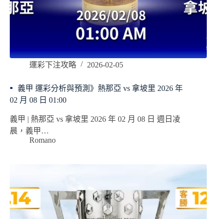
運彩下注攻略
2026-02-05
義甲 運彩分析與預測》熱那亞 vs 拿坡里 2026 年
02 月 08 日 01:00
義甲 | 熱那亞 vs 拿坡里 2026 年 02 月 08 日 週日凌
晨，義甲…
Romano