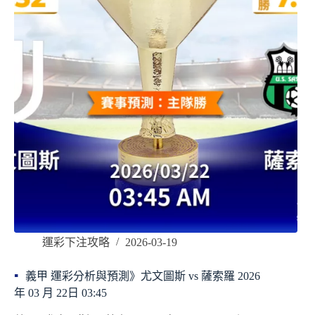
運彩下注攻略
2026-03-19
義甲 運彩分析與預測》尤文圖斯 vs 薩索羅 2026
年 03 月 22日 03:45