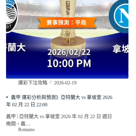
運彩下注攻略
2026-02-19
義甲 運彩分析與預測》亞特蘭大 vs 拿坡里 2026
年 02 月 22 日 22:00
義甲 | 亞特蘭大 vs 拿坡里 2026 年 02 月 22 日 週日
晚間，義…
Romano