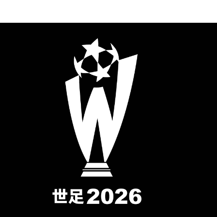
世界盃 了解更多