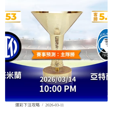
運彩下注攻略
2026-03-11