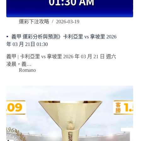
運彩下注攻略
2026-03-19
義甲 運彩分析與預測》卡利亞里 vs 拿坡里 2026
年 03 月 21日 01:30
義甲 | 卡利亞里 vs 拿坡里 2026 年 03 月 21 日 週六
凌晨，義…
Romano