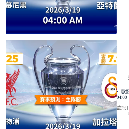
歐冠
04:00
歐冠 