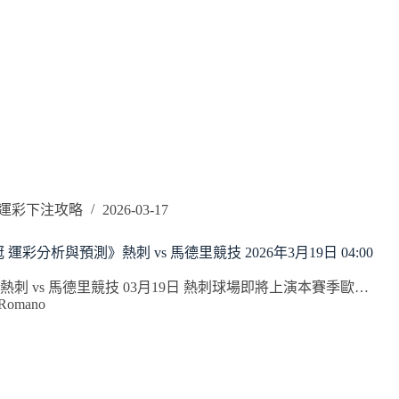
運彩下注攻略
2026-03-17
 運彩分析與預測》熱刺 vs 馬德里競技 2026年3月19日 04:00
| 熱刺 vs 馬德里競技 03月19日 熱刺球場即將上演本賽季歐…
Romano