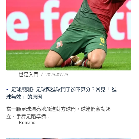
世足入門
2025-07-25
足球規則》足球踢進球門了卻不算分？常見「 進
球無效 」的原因
當一顆足球漂亮地飛進對方球門，球迷們激動起
立、手舞足蹈準備…
Romano