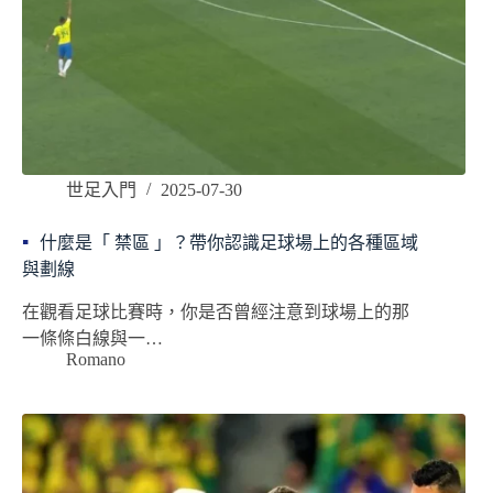
世足入門
2025-07-30
什麼是「 禁區 」？帶你認識足球場上的各種區域
與劃線
在觀看足球比賽時，你是否曾經注意到球場上的那
一條條白線與一…
Romano