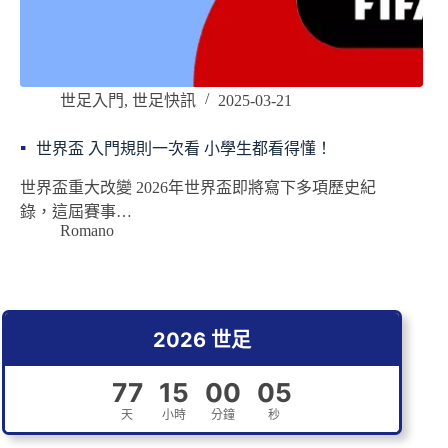
世足入門
,
世足快訊
2025-03-21
世界盃 入門規則一次看 小學生都看得懂！
世界盃重大改變 2026年世界盃即將寫下多項歷史紀
錄，這屆賽事…
Romano
2026 世足
77
15
00
05
天
小時
分鐘
秒