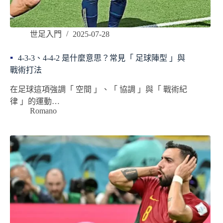
世足入門
2025-07-28
4-3-3、4-4-2 是什麼意思？常見「 足球陣型 」與
戰術打法
在足球這項強調「 空間 」、「 協調 」與「 戰術紀
律 」的運動…
Romano