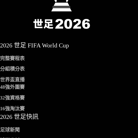
2026 世足 FIFA World Cup
完整賽程表
分組積分表
世界盃直播
48強外圍賽
32強資格賽
16強淘汰賽
2026 世足快訊
足球新聞